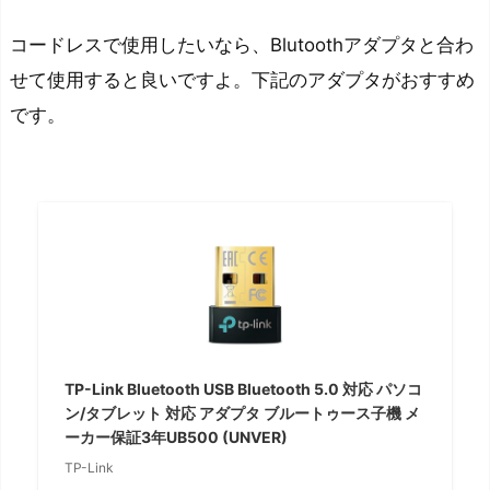
左
コードレスで使用したいなら、Blutoothアダプタと合わ
手
せて使用すると良いですよ。下記のアダプタがおすすめ
デ
です。
バ
イ
ス
を
使
う
メ
リ
ッ
TP-Link Bluetooth USB Bluetooth 5.0 対応 パソコ
ト
ン/タブレット 対応 アダプタ ブルートゥース子機 メ
を
ーカー保証3年UB500 (UNVER)
解
TP-Link
説