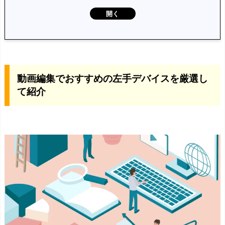
動
画
編
動画編集でおすすめの左手デバイスを厳選し
集
て紹介
で
お
す
す
め
の
左
手
デ
バ