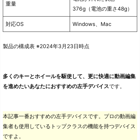
重量
t
376g（電池の重さ48g）
a
対応OS
Windows、Mac
l
2
S
製品の構成表 ※2024年3月23日時点
T
E
R
多くのキーとホイールを駆使して、更に快適に動画編集
N
を進めたいあなたにおすすめの左手デバイス
です。
A
お
す
す
本記事一番おすすめの左手デバイスです。プロの動画編
め
集者も使用しているトップクラスの機能を持つデバイス
左
ですよ。