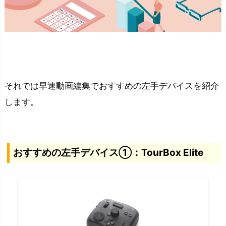
イ
ス
を
厳
選
し
それでは早速動画編集でおすすめの左手デバイスを紹介
て
します。
紹
介
お
す
おすすめの左手デバイス①：
TourBox Elite
す
め
の
左
手