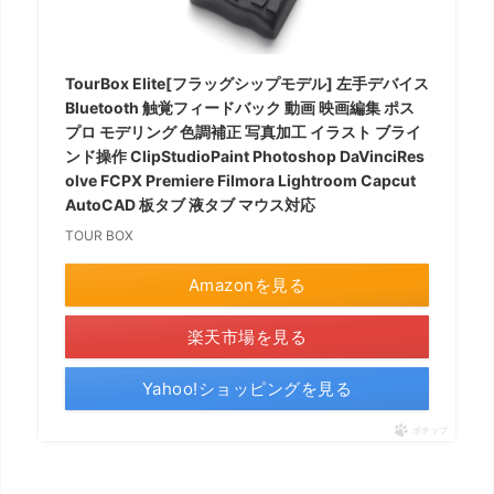
デ
バ
イ
TourBox Elite[フラッグシップモデル] 左手デバイス
Bluetooth 触覚フィードバック 動画 映画編集 ポス
ス
プロ モデリング 色調補正 写真加工 イラスト ブライ
①：
ンド操作 ClipStudioPaint Photoshop DaVinciRes
T
olve FCPX Premiere Filmora Lightroom Capcut
AutoCAD 板タブ 液タブ マウス対応
o
TOUR BOX
u
r
Amazonを見る
B
o
楽天市場を見る
x
Yahoo!ショッピングを見る
E
l
ポチップ
i
t