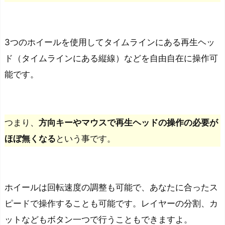
手
デ
バ
3つのホイールを使用してタイムラインにある再生ヘッ
イ
ス
ド（タイムラインにある縦線）などを自由自在に操作可
③：
能
です。
X
P
P
つまり、
方向キーやマウスで再生ヘッドの操作の必要が
e
ほぼ無くなる
という事です。
n
ワ
イ
ヤ
ホイールは回転速度の調整も可能で、あなたに合ったス
レ
ピードで操作することも可能です。レイヤーの分割、カ
ス
ットなどもボタン一つで行うこともできますよ。