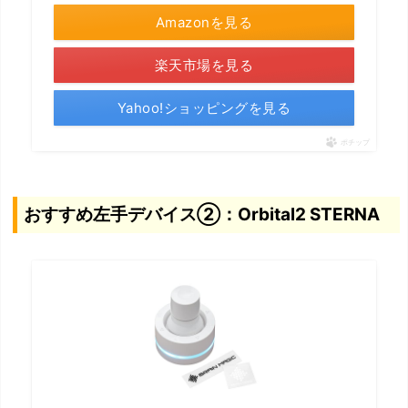
Amazonを見る
ま
と
楽天市場を見る
め：
Yahoo!ショッピングを見る
あ
な
ポチップ
た
に
あ
おすすめ左手デバイス②：Orbital2 STERNA
っ
た
左
手
デ
バ
イ