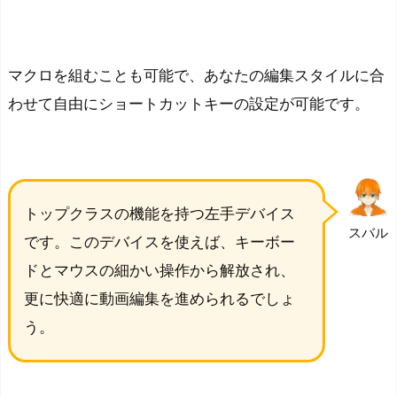
シ
ョ
ー
マクロを組むことも可能で、あなたの編集スタイルに合
ト
カ
わせて自由にショートカットキーの設定が可能です。
ッ
ト
リ
モ
トップクラスの機能を持つ左手デバイス
ー
スバル
です。このデバイスを使えば、キーボー
ト
ドとマウスの細かい操作から解放され、
動
更に快適に動画編集を進められるでしょ
画
う。
編
集
で