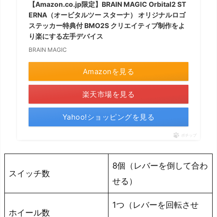
ス
【Amazon.co.jp限定】BRAIN MAGIC Orbital2 ST
ERNA（オービタルツー スターナ） オリジナルロゴ
を
ステッカー特典付 BMO2S クリエイティブ制作をよ
使
り楽にする左手デバイス
い、
BRAIN MAGIC
快
Amazonを見る
適
に
楽天市場を見る
動
画
Yahoo!ショッピングを見る
編
ポチップ
集
を
8個（レバーを倒して合わ
進
スイッチ数
め
せる）
よ
1つ（レバーを回転させ
う
ホイール数