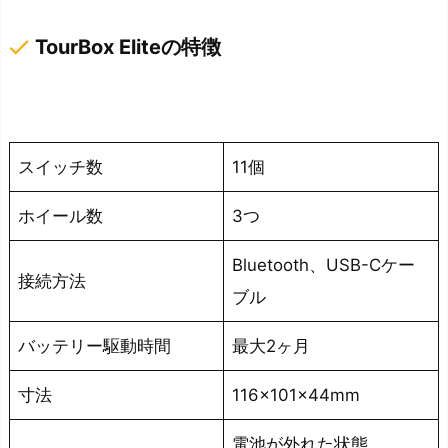
e
done
TourBox Eliteの特徴
お
す
す
め
左
スイッチ数
11個
手
ホイール数
3つ
デ
バ
Bluetooth、USB-Cケー
イ
接続方法
ブル
ス
②：
バッテリー駆動時間
最大2ヶ月
O
r
寸法
116×101×44mm
b
電池が外れた状態
i