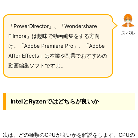
す
す
め
「PowerDirector」、「Wondershare
P
スバル
Filmora」は趣味で動画編集をする方向
C
を
け。「Adobe Premiere Pro」、「Adobe
紹
After Effects」は本業や副業でおすすめの
介
動画編集ソフトですよ。
お
す
す
め
IntelとRyzenではどちらが良いか
の
デ
ス
ク
次は、どの種類のCPUが良いかを解説をします。CPUの