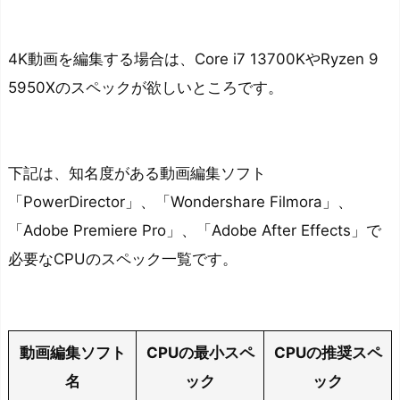
ち
ら
が
4K動画を編集する場合は、Core i7 13700KやRyzen 9
良
5950Xのスペックが欲しいところです。
い
か
パ
下記は、知名度がある動画編集ソフト
フ
「PowerDirector」、「Wondershare Filmora」、
ォ
「Adobe Premiere Pro」、「Adobe After Effects」で
ー
マ
必要なCPUのスペック一覧です。
ン
ス
を
動画編集ソフト
CPUの最小スペ
CPUの推奨スペ
重
名
ック
ック
視