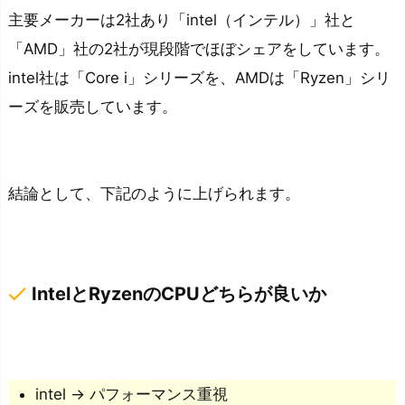
ト
主要メーカーは2社あり「intel（インテル）」社と
ッ
「AMD」社の2社が現段階でほぼシェアをしています。
プ
intel社は「Core i」シリーズを、AMDは「Ryzen」シリ
P
ーズを販売しています。
C
を
紹
介
結論として、下記のように上げられます。
お
す
す
done
め
IntelとRyzenのCPUどちらが良いか
の
ノ
ー
ト
intel → パフォーマンス重視