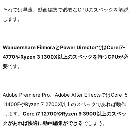
説
それでは早速、動画編集で必要なCPUのスペックを解説
I
します。
n
t
e
Wondershare FilmoraとPower DirectorではCorei7-
l
4770やRyzen 3 1300X以上のスペックを持つCPUが必
と
要
です。
R
y
z
e
Adobe Premiere Pro、Adobe After EffectsではCore i5
n
11400FやRyzen 7 2700X以上のスペックであれば動作
で
します。
Core i7 12700やRyzen 9 3900以上のスペッ
は
クがあれば快適に動画編集ができる
でしょう。
ど