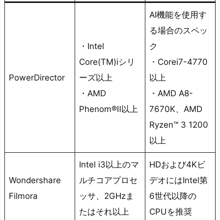
す
AI機能を使用す
る
る場合のスペッ
な
ら
・Intel
ク
i
Core(TM)iシリ
・Corei7-4770
n
PowerDirector
ーズ以上
以上
t
・AMD
・AMD A8-
e
Phenom®Ⅱ以上
7670K、AMD
l
Ryzen™ 3 1200
社
以上
の
C
Intel i3以上のマ
HDおよび4Kビ
P
Wondershare
ルチコアプロセ
デオにはIntel第
U
Filmora
ッサ、2GHzま
6世代以降の
コ
たはそれ以上
CPUを推奨
ス