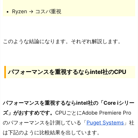
P
Ryzen → コスパ重視
C
を
紹
介
このような結論になります。それぞれ解説します。
ま
と
め：
パフォーマンスを重視するならintel社のCPU
あ
な
た
パフォーマンスを重視するならintel社の「Core iシリー
に
ズ」がおすすめです。
CPUごとにAdobe Premiere Pro
合
のパフォーマンスを計測している「
Puget Systems
」社
っ
た
は下記のように比較結果を出しています。