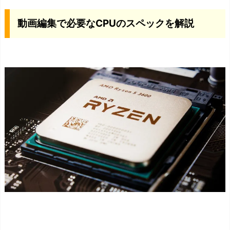
編
動画編集で必要なCPUのスペックを解説
集
で
必
要
な
C
P
U
の
ス
ペ
ッ
ク
を
解