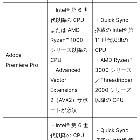
パ
・Intel® 第 6 世
を
代以降の CPU
・Quick Sync
重
または AMD
搭載の Intel® 第
視
す
Ryzen™ 1000
11 世代以降の
る
シリーズ以降の
CPU
Adobe
な
CPU
・AMD Ryzen™
Premiere Pro
ら
・Advanced
3000 シリーズ
A
Vector
／Threadripper
M
Extensions
2000 シリーズ
D
2（AVX2）サポ
以降の CPU
社
の
ートが必須
C
・Intel® 第 6 世
P
・Quick Sync
U
代以降の CPU