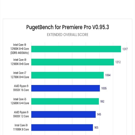
C
P
U
を
搭
載
し
た
P
C
で
動
画
編
集
を