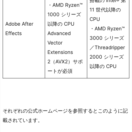
搭載の Intel® 第
・AMD Ryzen™
必
11 世代以降の
1000 シリーズ
要
CPU
Adobe After
以降の CPU
な
・AMD Ryzen™
Effects
Advanced
C
3000 シリーズ
P
Vector
／Threadripper
U
Extensions
2000 シリーズ
が
2（AVX2）サポ
以降の CPU
搭
ートが必須
載
さ
れ
て
い
それぞれの公式ホームページを参照するとこのように記
る
載されています。
お