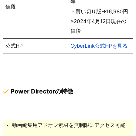
手
年
値段
軽
・買い切り版→16,980円
に
※2024年4月12日現在の
楽
値段
し
く
公式HP
CyberLink公式HPを見る
ク
オ
リ
テ
ィ
done
Power Directorの
特徴
の
高
い
動
動画編集用アドオン素材を無制限にアクセス可能
画