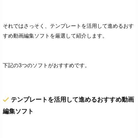
め
動
画
それではさっそく、テンプレートを活用して進めるおす
編
すめ動画編集ソフトを厳選して紹介します。
集
を
紹
介
下記の3つのソフトがおすすめです。
お
す
す
done
テンプレートを活用して進めるおすすめ動画
め
ソ
編集ソフト
フ
ト
①：