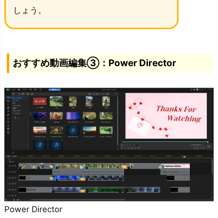
金、
しょう。
月
額
料
金
おすすめ動画編集③：Power Director
が
か
か
る
編
集
ソ
フ
ト
も
Power Director
あ