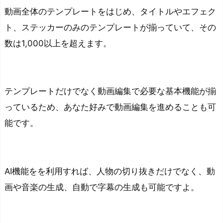
リ
動画全体のテンプレートをはじめ、タイトルやエフェク
テ
ト、ステッカーのみのテンプレートが揃っていて、その
ィ
数は1,000以上を超えます。
が
無
く
な
テンプレートだけでなく動画編集で必要な基本機能が揃
る
っているため、あなた好みで動画編集を進めることも可
可
能
です。
能
性
が
あ
AI機能をを利用すれば、人物の切り抜きだけでなく、動
る
画や音楽の生成、自動で字幕の生成も可能ですよ。
動
画