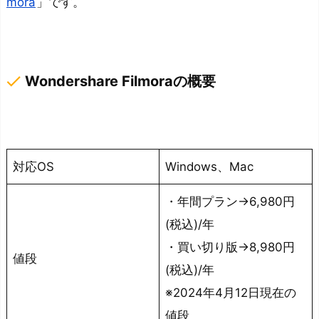
画
mora
」です。
編
集
を
done
Wondershare Filmoraの概要
進
め
ら
れ
る
対応OS
Windows、Mac
制
・年間プラン→6,980円
作
コ
(税込)/年
ス
・買い切り版→8,980円
値段
ト
(税込)/年
を
※2024年4月12日現在の
抑
値段