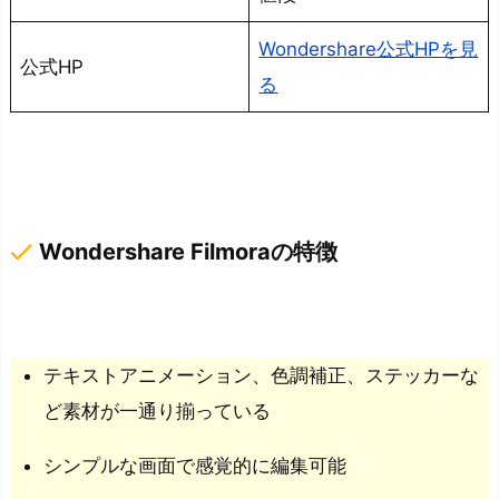
え
る
Wondershare公式HPを見
公式HP
こ
る
と
が
可
能
テ
done
Wondershare Filmoraの特徴
ン
プ
レ
ー
テキストアニメーション、色調補正、ステッカーな
ト
ど素材が一通り揃っている
を
シンプルな画面で感覚的に編集可能
活
用