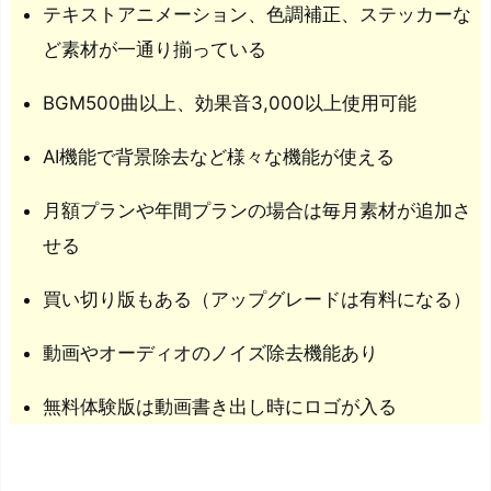
を
テキストアニメーション、色調補正、ステッカーな
制
ど素材が一通り揃っている
作
し
BGM500曲以上、効果音3,000以上使用可能
よ
AI機能で背景除去など様々な機能が使える
う
月額プランや年間プランの場合は毎月素材が追加さ
せる
買い切り版もある（アップグレードは有料になる）
動画やオーディオのノイズ除去機能あり
無料体験版は動画書き出し時にロゴが入る