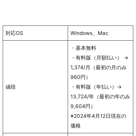
s
h
a
r
対応OS
Windows、Mac
e
・基本無料
F
・有料版（月額払い） →
i
l
1,374/月（最初の月のみ
m
960円）
o
値段
・有料版（年払い）→
r
13,724/年（最初の年のみ
a
9,604円）
お
※2024年4月12日現在の
す
価格
す
め