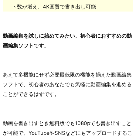
ト数が増え、4K画質で書き出し可能
o
r
テ
動画編集を試しに始めてみたい、初心者におすすめの動
ン
画編集ソフト
です。
プ
レ
ー
ト
あえて多機能にせず
必要最低限の機能を揃えた動画編集
を
ソフトで、初心者のあなたでも気軽に動画編集を進める
活
ことができる
はずです。
用
す
る
動画を書き出すとき無料版でも1080pでも書き出すこと
メ
が可能で、YouTubeやSNSなどにもアップロードするこ
リ