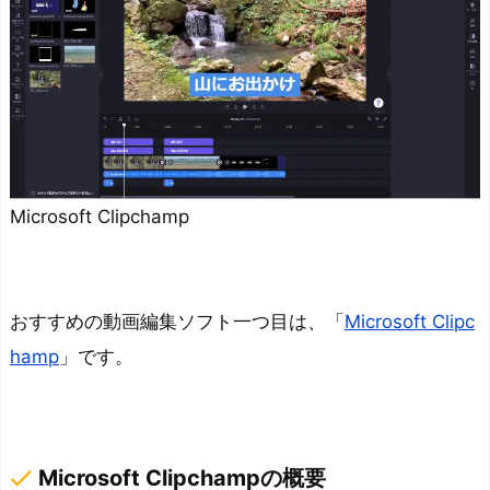
m
p
お
す
す
め
ソ
Microsoft Clipchamp
フ
ト
②：
おすすめの動画編集ソフト一つ目は、「
Microsoft Clipc
W
hamp
」です。
o
n
d
e
done
Microsoft Clipchampの概要
r