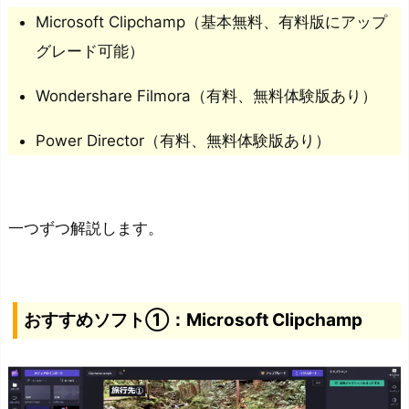
M
Microsoft Clipchamp（基本無料、有料版にアップ
i
グレード可能）
c
r
Wondershare Filmora（有料、無料体験版あり）
o
Power Director（有料、無料体験版あり）
s
o
f
t
一つずつ解説します。
C
l
i
おすすめソフト①：Microsoft Clipchamp
p
c
h
a