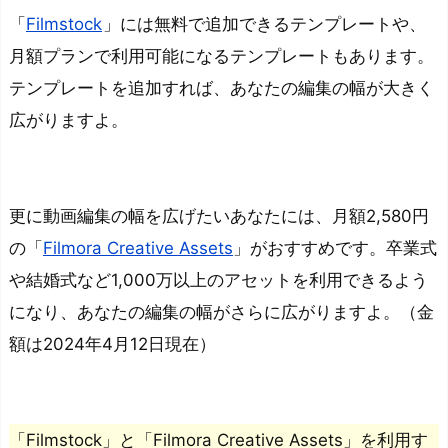
編
「
Filmstock
」には無料で追加できるテンプレートや、
集
月額プランで利用可能になるテンプレートもあります。
ソ
テンプレートを追加すれば、あなたの編集の幅が大きく
フ
広がりますよ。
ト
に
よ
っ
更に動画編集の幅を広げたいあなたには、月額2,580円
て
の「
Filmora Creative Assets
」がおすすめです。卒業式
テ
や結婚式など1,000万以上のアセットを利用できるよう
ン
になり、あなたの編集の幅がさらに広がりますよ。（金
プ
額は2024年4月12日現在）
レ
ー
ト
数
「Filmstock」と「Filmora Creative Assets」を利用す