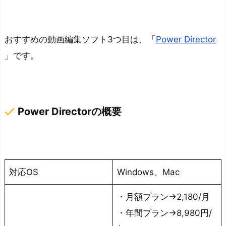
る
ま
おすすめの動画編集ソフト3つ目は、「
Power Director
と
」です。
め：
テ
ン
プ
done
Power Directorの概要
レ
ー
ト
を
対応OS
Windows、Mac
活
用
・月額プラン→2,180/月
し
・年間プラン→8,980円/
て、