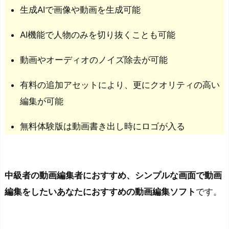
生成AIで画像や動画を生成可能
す
る
AI機能で人物のみを切り抜くことも可能
注
意
動画やオーディオのノイズ除去が可能
点
有料の追加アセットにより、更にクオリティの高い
を
解
編集が可能
説
無料体験版は動画書き出し時にロゴが入る
動
画
に
オ
中級者の動画編集者におすすめ、シンプルな画面で動画
リ
編集をしたいあなたにおすすめの動画編集ソフト
です。
ジ
ナ