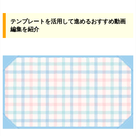
ン
プ
テンプレートを活用して進めるおすすめ動画
レ
編集を紹介
ー
ト
を
活
用
し
て
進
め
る
お
す
す