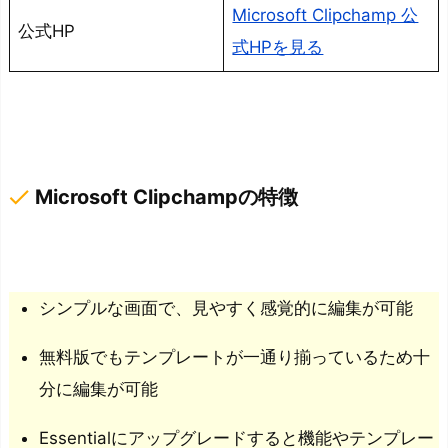
Microsoft Clipchamp 公
動
公式HP
式HPを見る
画
編
集
③：
P
done
Microsoft Clipchampの特徴
o
w
e
r
シンプルな画面で、見やすく感覚的に編集が可能
D
i
無料版でもテンプレートが一通り揃っているため十
r
分に編集が可能
e
c
Essentialにアップグレードすると機能やテンプレー
t