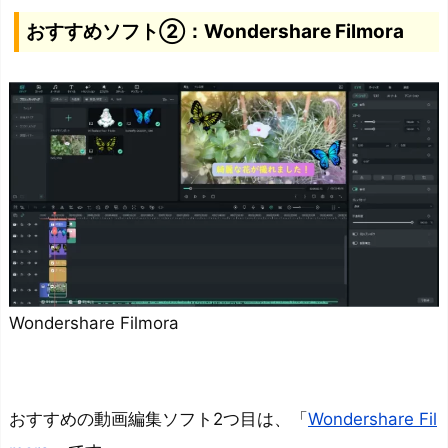
ィ
おすすめソフト②：Wondershare Filmora
の
動
画
を
制
作
で
き
る
時
Wondershare Filmora
短
し
て
おすすめの動画編集ソフト2つ目は、「
Wondershare Fil
動