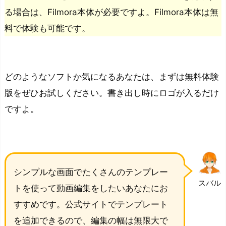
が
る場合は、Filmora本体が必要ですよ。Filmora本体は無
異
料で体験も可能です。
な
る
テ
どのようなソフトか気になるあなたは、まずは無料体験
ン
プ
版をぜひお試しください。書き出し時にロゴが入るだけ
レ
ですよ。
ー
ト
の
追
シンプルな画面でたくさんのテンプレー
加
スバル
トを使って動画編集をしたいあなたにお
時
すすめです。公式サイトでテンプレート
に
料
を追加できるので、編集の幅は無限大で