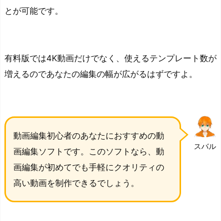
ッ
とが可能です。
ト
を
解
有料版では4K動画だけでなく、使えるテンプレート数が
説
増えるのであなたの編集の幅が広がるはずですよ。
初
心
者
で
動画編集初心者のあなたにおすすめの動
も
スバル
高
画編集ソフトです。このソフトなら、動
い
画編集が初めてでも手軽にクオリティの
ク
高い動画を制作できるでしょう。
オ
リ
テ