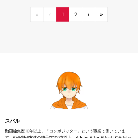
«
‹
1
2
›
»
スバル
動画編集歴10年以上、「コンポジッター」という職業で働いていま
す。動画制作案件の納品数100本以上。Adobe After EffectsやAdobe