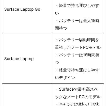
う
・軽量で持ち運びしやす
メ
Surface Laptop Go
い
リ
・バッテリーは最大15時
ッ
間持つ
ト
と
・バッテリー駆動時間を
デ
重視したノートPCモデル
メ
リ
・バッテリーは18時間持
Surface Laptop
ッ
つ
ト
・軽量で持ち運びしやす
メ
いデザイン
リ
ッ
・Surfaceで最も高スペ
ト
ックなノートPCのモデル
①：
・キャンバス型へと形状