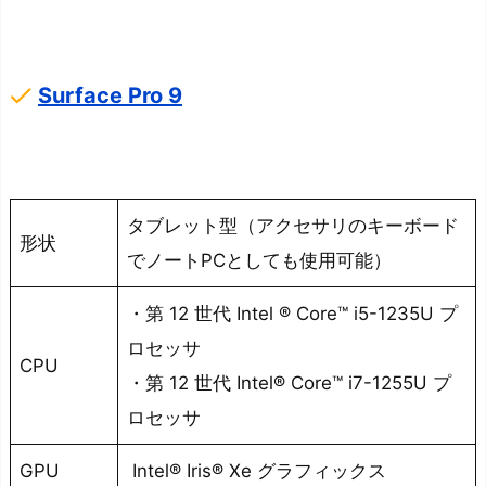
す
る
メ
done
Surface Pro 9
リ
ッ
ト
③：
タブレット型（アクセサリのキーボード
タ
形状
でノートPCとしても使用可能）
ッ
チ
・第 12 世代 Intel ® Core™ i5-1235U プ
ス
ロセッサ
ク
CPU
・第 12 世代 Intel® Core™ i7-1255U プ
リ
ロセッサ
ー
ン
GPU
Intel® Iris® Xe グラフィックス
対