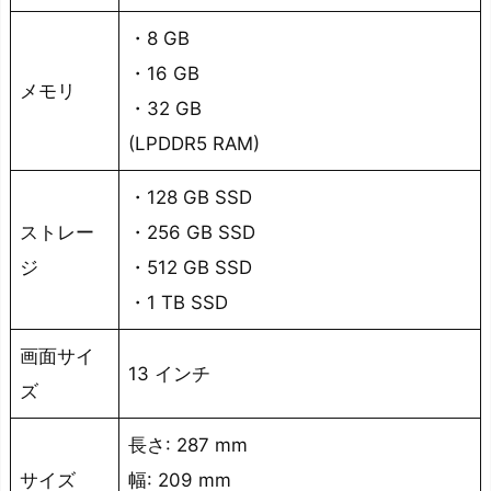
応
・8 GB
で
・16 GB
コ
メモリ
・32 GB
ン
(LPDDR5 RAM)
テ
作
・128 GB SSD
成、
ストレー
・256 GB SSD
メ
ジ
・512 GB SSD
モ
が
・1 TB SSD
取
画面サイ
り
13 インチ
ズ
や
す
長さ: 287 mm
い
サイズ
幅: 209 mm
デ