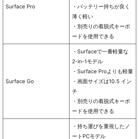
ど
Surface Pro
・バッテリー持ちが良く
う
薄く軽い
か
・別売りの着脱式キーボ
を
ードを使用できる
解
説
・Surfaceで一番軽量な
2-in-1モデル
S
・Surface Proよりも軽量
u
r
Surface Go
・画面サイズは10.5 イン
f
チ
a
・別売りの着脱式キーボ
c
ードを使用できる
e
を
・持ち運びを重視したノ
使
ートPCモデル