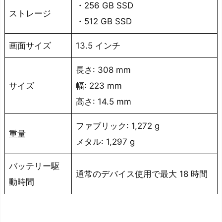
に
・256 GB SSD
ストレージ
合
・512 GB SSD
っ
た
画面サイズ
13.5 インチ
パ
長さ: 308 mm
ソ
コ
サイズ
幅: 223 mm
ン
高さ: 14.5 mm
で
ファブリック: 1,272 g
動
重量
画
メタル: 1,297 g
編
バッテリー駆
集
通常のデバイス使用で最大 18 時間
を
動時間
し
よ