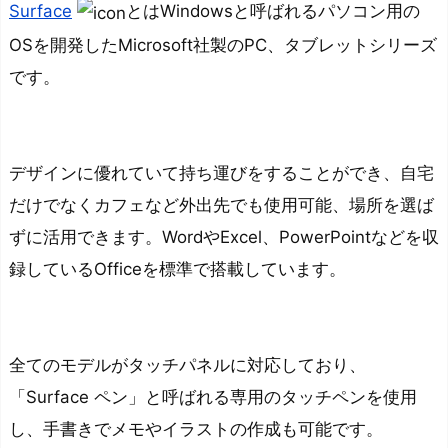
Surface
とはWindowsと呼ばれるパソコン用の
要
OSを開発したMicrosoft社製のPC、タブレットシリーズ
S
です。
u
r
f
a
デザインに優れていて持ち運びをすることができ、自宅
c
だけでなくカフェなど外出先でも使用可能、場所を選ば
e
ずに活用できます。
WordやExcel、PowerPointなどを収
の
録しているOfficeを標準で搭載しています。
モ
デ
ル
の
全てのモデルがタッチパネルに対応しており、
種
「Surface ペン」と呼ばれる専用のタッチペンを使用
類
し、手書きでメモやイラストの作成も可能です。