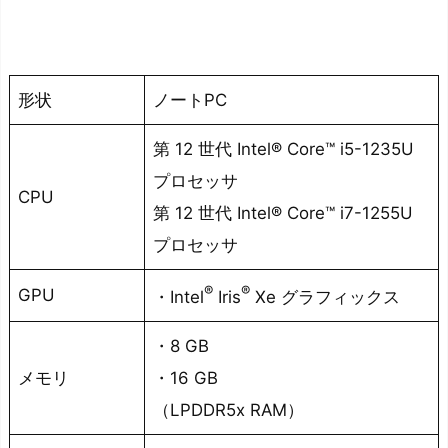
S
B
ポ
ー
形状
ノートPC
ト
第 12 世代 Intel® Core™ i5-1235U
が
少
プロセッサ
CPU
な
第 12 世代 Intel® Core™ i7-1255U
い
プロセッサ
ま
®
®
GPU
・Intel
Iris
Xe グラフィックス
と
め：
・8 GB
あ
メモリ
・16 GB
な
（LPDDR5x RAM）
た