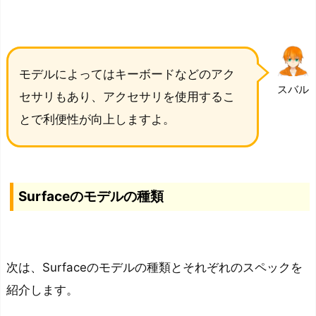
S
u
r
f
モデルによってはキーボードなどのアク
a
スバル
セサリもあり、アクセサリを使用するこ
c
e
とで利便性が向上しますよ。
シ
リ
ー
Surfaceのモデルの種類
ズ
の
ス
ペ
次は、Surfaceのモデルの種類とそれぞれのスペックを
ッ
紹介します。
ク