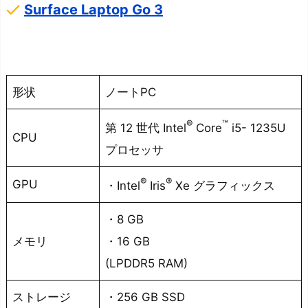
done
Surface Laptop Go 3
段
が
高
い
形状
ノートPC
デ
メ
®
™
第 12 世代 Intel
Core
i5- 1235U
CPU
リ
プロセッサ
ッ
ト
®
®
GPU
・Intel
Iris
Xe グラフィックス
②：
内
・8 GB
蔵
メモリ
・16 GB
の
(LPDDR5 RAM)
ス
ト
ストレージ
・256 GB SSD