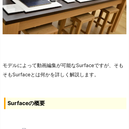
と
は
何
か
を
解
説
S
モデルによって動画編集が可能なSurfaceですが、そも
u
そもSurfaceとは何かを詳しく解説します。
r
f
a
c
Surfaceの概要
e
の
概