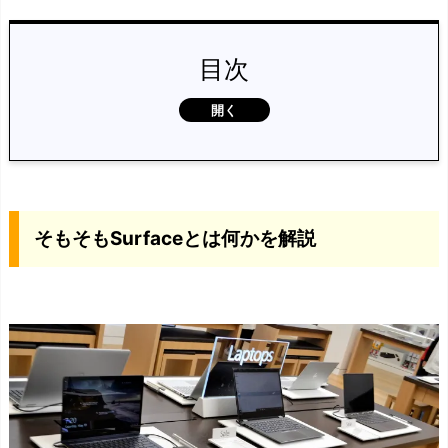
目次
そ
も
そ
そもそもSurfaceとは何かを解説
も
S
u
r
f
a
c
e