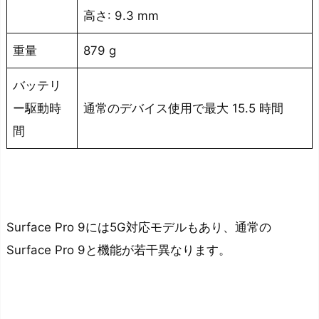
高さ: 9.3 mm
メ
リ
重量
879 g
ッ
ト
バッテリ
①：
ー駆動時
通常のデバイス使用で最大 15.5 時間
B
間
T
O
パ
ソ
コ
Surface Pro 9には5G対応モデルもあり、通常の
ン
Surface Pro 9と機能が若干異なります。
よ
り
も
値