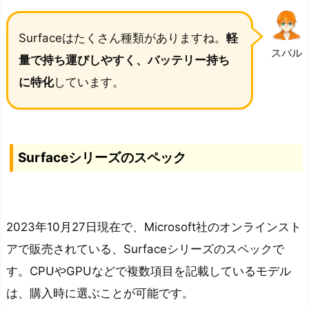
す
い
Surfaceはたくさん種類がありますね。
軽
メ
スバル
量で持ち運びしやすく、バッテリー持ち
リ
に特化
しています。
ッ
ト
②：
バ
Surfaceシリーズのスペック
ッ
テ
リ
ー
2023年10月27日現在で、Microsoft社のオンラインスト
が
アで販売されている、Surfaceシリーズのスペックで
長
す。CPUやGPUなどで複数項目を記載しているモデル
持
は、購入時に選ぶことが可能です。
ち