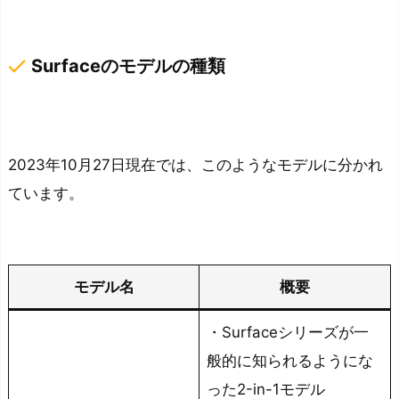
S
u
done
Surfaceのモデルの種類
r
f
a
c
2023年10月27日現在では、このようなモデルに分かれ
e
で
ています。
動
画
編
モデル名
概要
集
が
・Surfaceシリーズが一
可
般的に知られるようにな
能
った2-in-1モデル
か