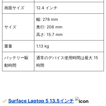
レ
ー
画面サイズ
12.4 インチ
ジ
幅: 278 mm
容
サイズ
奥行: 206 mm
量
が
高さ: 15.7 mm
少
重量
1.13 kg
な
い
バッテリー駆
通常のデバイス使用時間は最大 15
デ
動時間
時間
メ
リ
ッ
ト
③：
done
Surface Laptop 5 13.5インチ
U