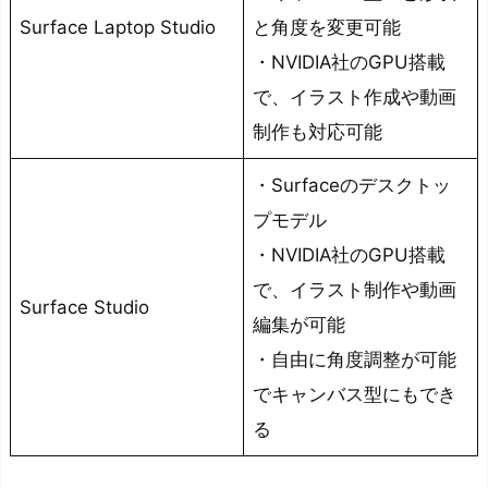
コ
Surface Laptop Studio
と角度を変更可能
ン
・NVIDIA社のGPU搭載
パ
で、イラスト作成や動画
ク
制作も対応可能
ト
で
・Surfaceのデスクトッ
軽
プモデル
い
・NVIDIA社のGPU搭載
の
で
で、イラスト制作や動画
Surface Studio
持
編集が可能
ち
・自由に角度調整が可能
運
でキャンバス型にもでき
び
る
し
や