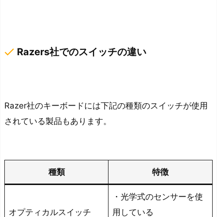
を
購
入
す
done
Razers社でのスイッチの違い
る、
買
い
換
Razer社のキーボードには下記の種類のスイッチが使用
え
されている製品もあります。
る
メ
リ
ッ
種類
特徴
ト
・光学式のセンサーを使
お
オプティカルスイッチ
用している
す