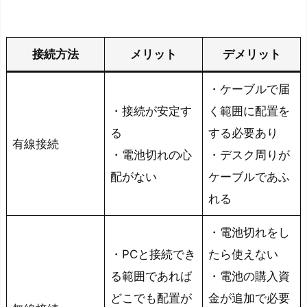
類
配
接続方法
メリット
デメリット
列
・ケーブルで届
動
・接続が安定す
く範囲に配置を
画
編
る
する必要あり
有線接続
集
・電池切れの心
・デスク周りが
用
配がない
ケーブルであふ
キ
れる
ー
ボ
・電池切れをし
ー
・PCと接続でき
たら使えない
ド
る範囲であれば
・電池の購入資
の
どこでも配置が
金が追加で必要
選