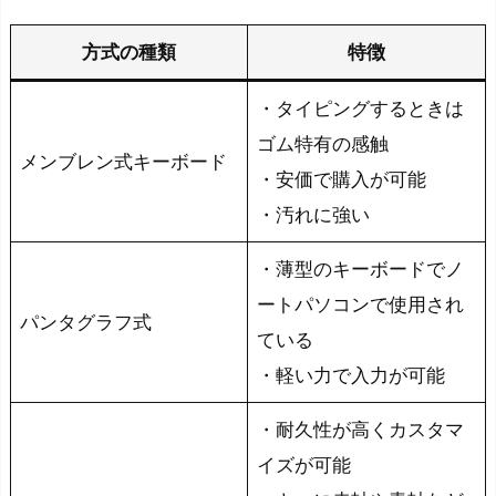
類
テ
方式の種類
特徴
ン
・タイピングするときは
キ
ー
ゴム特有の感触
メンブレン式キーボード
が
・安価で購入が可能
つ
・汚れに強い
い
て
・薄型のキーボードでノ
い
ートパソコンで使用され
パンタグラフ式
る
ている
か
・軽い力で入力が可能
ど
う
・耐久性が高くカスタマ
か
イズが可能
配