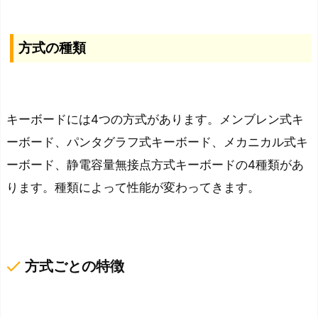
方
式
方式の種類
の
種
類
キーボードには4つの方式があります。メンブレン式キ
メ
ーボード、パンタグラフ式キーボード、メカニカル式キ
カ
ーボード、静電容量無接点方式キーボードの4種類があ
ニ
カ
ります。種類によって性能が変わってきます。
ル
式
の
done
方式ごとの特徴
軸
の
種