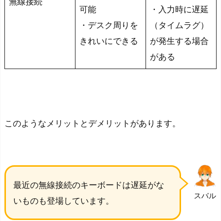
無線接続
可能
・入力時に遅延
び
方
・デスク周りを
（タイムラグ）
きれいにできる
が発生する場合
P
C
がある
へ
の
接
続
このようなメリットとデメリットがあります。
方
法
（無
線
か
最近の無線接続のキーボードは遅延がな
有
スバル
いものも登場しています。
線
か）