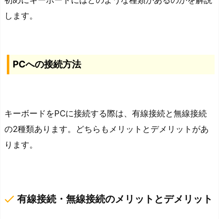
方
します。
式
の
種
PCへの接続方法
類
メ
カ
ニ
キーボードをPCに接続する際は、有線接続と無線接続
カ
の2種類あります。どちらもメリットとデメリットがあ
ル
ります。
方
式
の
軸
done
有線接続・無線接続のメリットとデメリット
の
種