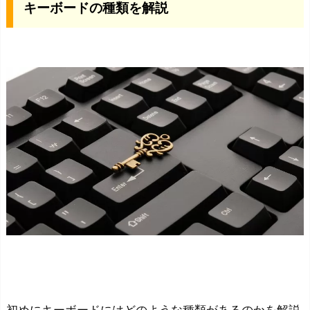
キーボードの種類を解説
ー
ド
の
種
類
を
解
説
P
C
へ
の
接
続
方
法
初めにキーボードにはどのような種類があるのかを解説