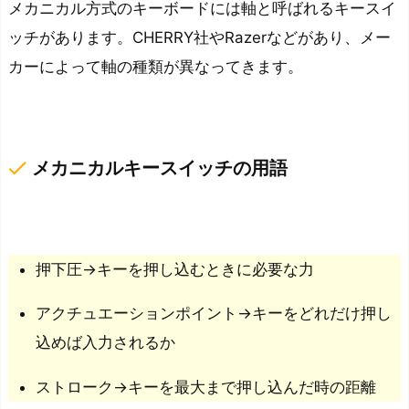
メカニカル方式のキーボードには軸と呼ばれるキースイ
ボ
ッチがあります。CHERRY社やRazerなどがあり、メー
ー
ド
カーによって軸の種類が異なってきます。
を
購
入・
done
メカニカルキースイッチの用語
買
い
替
え
を
押下圧→キーを押し込むときに必要な力
し
アクチュエーションポイント→キーをどれだけ押し
て
込めば入力されるか
快
適
ストローク→キーを最大まで押し込んだ時の距離
な