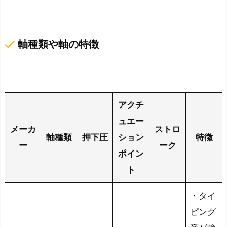
編
集
環
done
軸種類や軸の特徴
境
を
手
に
アクチ
入
れ
ュエー
メーカ
ストロ
よ
軸種類
押下圧
ション
特徴
ー
ーク
う
ポイン
ト
・タイ
ピング