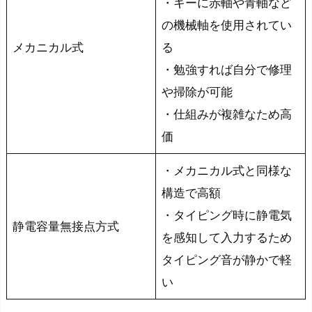
・キーに赤軸や青軸など
列
の機械軸を使用されてい
に
メカニカル式
る
つ
・勉強すれば自分で修理
い
て
や掃除が可能
・仕組みが複雑なため高
動
価
画
編
・メカニカル式と同様な
集
構造で高額
用
・タイピング時に静電気
キ
静電容量無接点方式
を感知して入力するため
ー
タイピング音が静かで軽
ボ
ー
い
ド