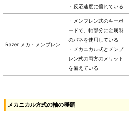
・反応速度に優れている
す
め
・メンブレン式のキーボ
の
ードで、軸部分に金属製
キ
のバネを使用している
ー
Razer メカ・メンブレン
ボ
・メカニカル式とメンブ
ー
レン式の両方のメリット
ド
を備えている
3
選
ま
と
メカニカル方式の軸の種類
め：
キ
ー