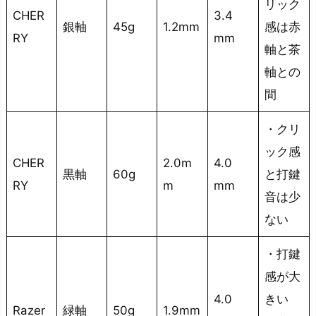
リック
CHER
3.4
銀軸
45g
1.2mm
感は赤
RY
mm
軸と茶
軸との
間
・クリ
ック感
CHER
2.0m
4.0
黒軸
60g
と打鍵
RY
m
mm
音は少
ない
・打鍵
感が大
4.0
きい
Razer
緑軸
50g
1.9mm