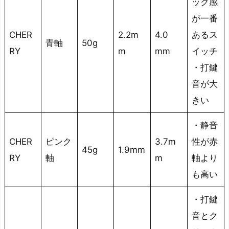
ック感
が一番
CHER
2.2m
4.0
あるス
青軸
50g
RY
m
mm
イッチ
・打鍵
音が大
きい
・静音
CHER
ピンク
3.7m
性が赤
45g
1.9mm
RY
軸
m
軸より
も高い
・打鍵
音とク