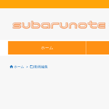
ホーム


ホーム
>
動画編集