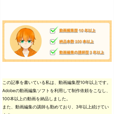
この記事を書いている私は、動画編集歴10年以上です。
Adobeの動画編集ソフトを利用して制作依頼をこなし、
100本以上の動画を納品しました。
また、動画編集の講師も勤めており、3年以上続けてい