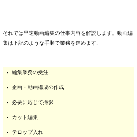
を
解
説
編
それでは早速動画編集の仕事内容を解説します。動画編
集
集は下記のような手順で業務を進めます。
業
務
の
受
編集業務の受注
注
企画・動画構成の作成
企
画・
必要に応じて撮影
動
画
カット編集
構
テロップ入れ
成