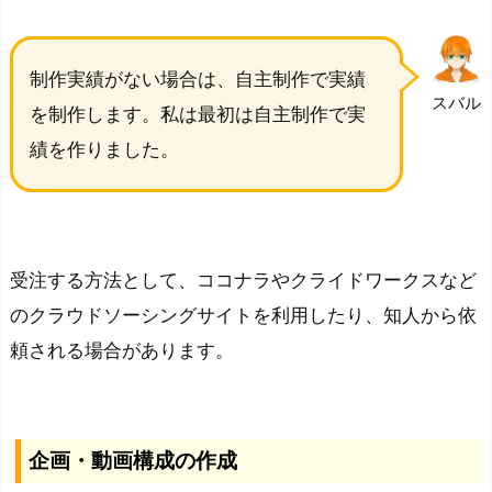
ダ
リ
ン
制作実績がない場合は、自主制作で実績
スバル
グ・
を制作します。私は最初は自主制作で実
エ
績を作りました。
ン
コ
ー
ド
受注する方法として、ココナラやクライドワークスなど
試
のクラウドソーシングサイトを利用したり、知人から依
写
頼される場合があります。
ク
ラ
イ
ア
企画・動画構成の作成
ン