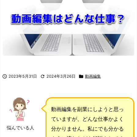



2023年5月31日
2024年3月26日
動画編集
動画編集を副業にしようと思っ
ていますが、どんな仕事かよく
悩んでいる人
分かりません。私にでも分かる