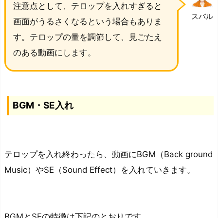
注意点として、テロップを入れすぎると
スバル
画面がうるさくなるという場合もありま
す。テロップの量を調節して、見ごたえ
のある動画にします。
BGM・SE入れ
テロップを入れ終わったら、動画にBGM（Back ground
Music）やSE（Sound Effect）を入れていきます。
BGMとSEの特徴は下記のとおりです。