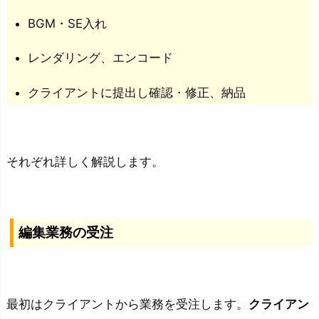
の
BGM・SE入れ
作
成
レンダリング、エンコード
必
クライアントに提出し確認・修正、納品
要
に
応
じ
それぞれ詳しく解説します。
て
撮
影
編集業務の受注
カ
ッ
ト
編
最初はクライアントから業務を受注します。
クライアン
集