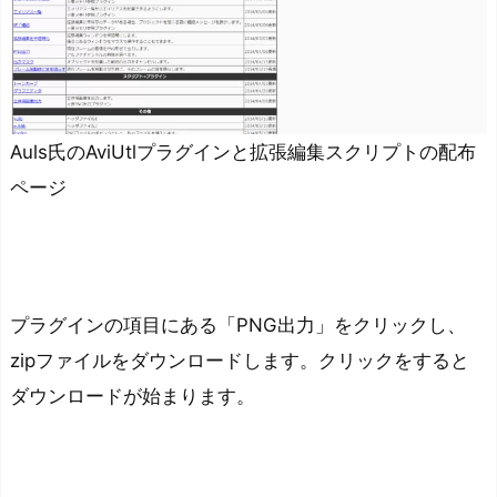
の
ダ
ウ
ン
ロ
Auls氏のAviUtlプラグインと拡張編集スクリプトの配布
ー
ページ
ド
場
所
プ
ラ
プラグインの項目にある「PNG出力」をクリックし、
グ
zipファイルをダウンロードします。クリックをすると
イ
ダウンロードが始まります。
ン
の
導