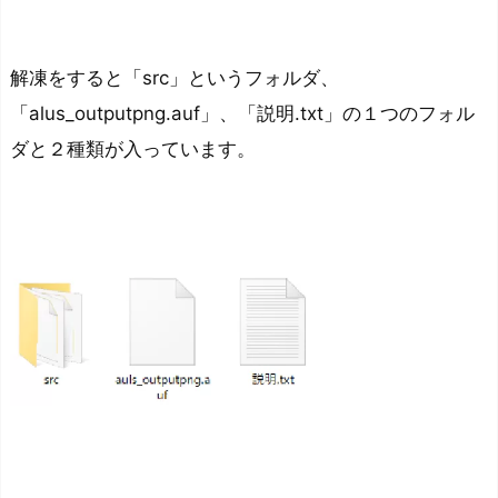
ル
フ
解凍をすると「src」というフォルダ、
ァ
チ
「alus_outputpng.auf」、「説明.txt」の１つのフォル
ャ
ダと２種類が入っています。
ン
ネ
ル
書
き
出
し
を
行
う