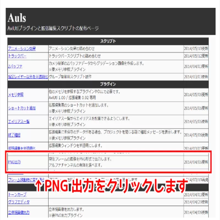
入
方
法
書
き
出
し
方
法
ア
ル
フ
ァ
チ
ャ