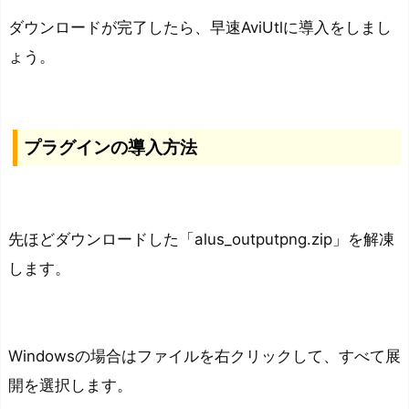
チ
ダウンロードが完了したら、早速AviUtlに導入をしまし
ャ
ょう。
ン
ネ
ル
の
プラグインの導入方法
意
義
A
先ほどダウンロードした「alus_outputpng.zip」を解凍
v
します。
i
U
t
l
Windowsの場合はファイルを右クリックして、すべて展
で
開を選択します。
ア