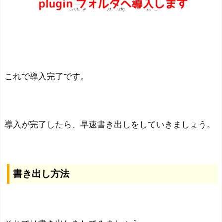
ネ
イ
ル
を
作
ろ
これで導入完了です。
う
導入が完了したら、早速書き出しをしていきましょう。
書き出し方法