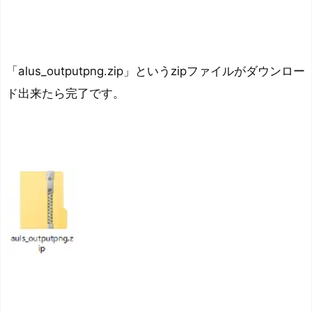
ン
ネ
ル
の
「alus_outputpng.zip」というzipファイルがダウンロー
書
ド出来たら完了です。
き
出
し
に
つ
い
て
ア
ル
フ
ァ