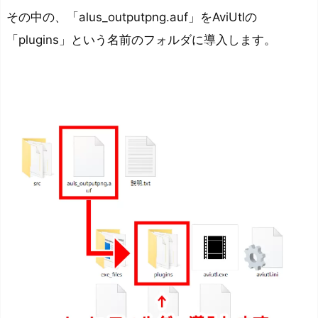
ま
その中の、「alus_outputpng.auf」をAviUtlの
と
「plugins」という名前のフォルダに導入します。
め：
A
v
i
U
t
l
上
で
動
画
の
サ
ム