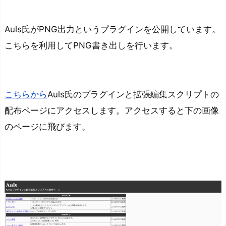
入、
書
Auls氏がPNG出力というプラグインを公開しています。
き
こちらを利用してPNG書き出しを行います。
出
し
ま
こちらから
Auls氏のプラグインと拡張編集スクリプトの
で
配布ページにアクセスします。アクセスすると下の画像
の
手
のページに飛びます。
順
プ
ラ
グ
イ
ン