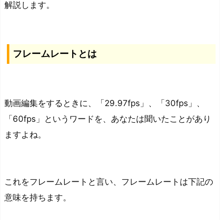
の
解説します。
か
ま
と
フレームレートとは
め：
動
画
動画編集をするときに、「29.97fps」、「30fps」、
編
「60fps」というワードを、あなたは聞いたことがあり
集
用
ますよね。
モ
ニ
タ
これをフレームレートと言い、フレームレートは下記の
ー
意味を持ちます。
の
リ