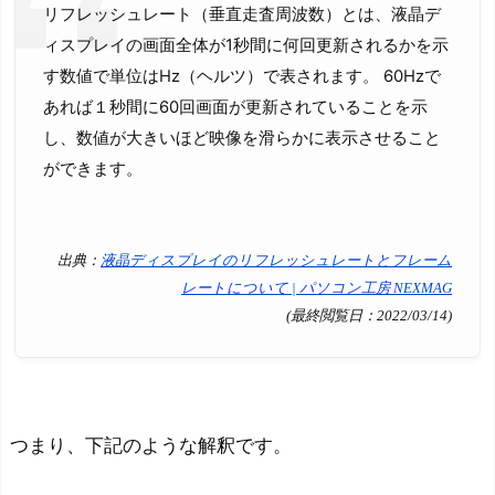
リフレッシュレート（垂直走査周波数）とは、液晶デ
か
ィスプレイの画面全体が1秒間に何回更新されるかを示
リ
す数値で単位はHz（ヘルツ）で表されます。 60Hzで
フ
あれば１秒間に60回画面が更新されていることを示
レ
し、数値が大きいほど映像を滑らかに表示させること
ッ
ができます。
シ
ュ
レ
出典：
液晶ディスプレイのリフレッシュレートとフレーム
ー
レートについて | パソコン工房 NEXMAG
ト
(最終閲覧日：2022/03/14)
と
フ
レ
ー
つまり、下記のような解釈です。
ム