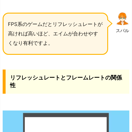
リ
フ
レ
FPS系のゲームだとリフレッシュレートが
ッ
スバル
高ければ高いほど、エイムが合わせやす
シ
くなり有利ですよ。
ュ
レ
ー
ト
リフレッシュレートとフレームレートの関係
と
性
フ
レ
ー
ム
レ
ー