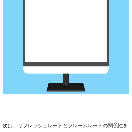
ト
の
関
係
性
な
ぜ
6
0
H
z
で
十
分
な
次は、リフレッシュレートとフレームレートの関係性を