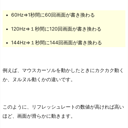
レ
ー
60Hz⇒1秒間に60回画面が書き換わる
ト
の
120Hz⇒１秒間に120回画面が書き換わる
関
係
144Hz⇒１秒間に144回画面が書き換わる
性
フ
レ
例えば、マウスカーソルを動かしたときにカクカク動く
ー
か、ヌルヌル動くかの違いです。
ム
レ
ー
ト
このように、リフレッシュレートの数値が高ければ高い
と
ほど、画面が滑らかに動きます。
は