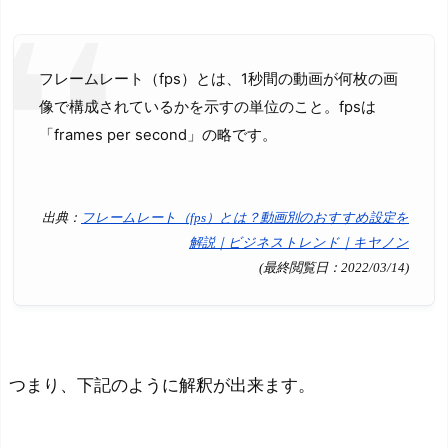
フ
レ
ッ
フレームレート（fps）とは、1秒間の動画が何枚の画
シ
像で構成されているかを示すの単位のこと。fpsは
ュ
「frames per second」の略です。
レ
ー
ト
出典：
フレームレート（fps）とは？動画別のおすすめ設定を
は
解説｜ビジネストレンド｜キヤノン
(最終閲覧日：2022/03/14)
6
0
H
z
で
つまり、下記のように解釈が出来ます。
O
K