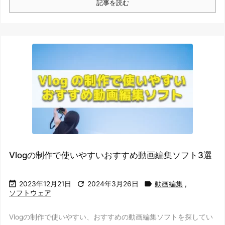
記事を読む
Vlogの制作で使いやすいおすすめ動画編集ソフト3選



2023年12月21日
2024年3月26日
動画編集
,
ソフトウェア
Vlogの制作で使いやすい、おすすめの動画編集ソフトを探してい