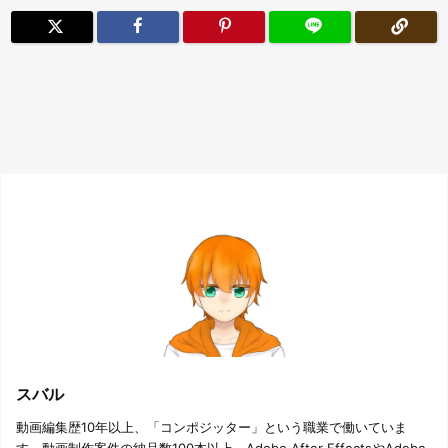
スバル
動画編集歴10年以上、「コンポジッター」という職業で働いていま