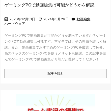
ゲーミングPCで動画編集は可能かどうかを解説



2023年12月31日
2024年3月26日
動画編集
,
ハードウェア
ゲーミングPCで動画編集が可能かどうか調べていますか？ゲーミ
ングPCで動画編集は可能です。本記事では、その理由を詳しく解
説。また、動画編集でおすすめのゲーミングPCを厳選して紹介、
高スペックのゲーミングPCを使うメリットも解説。この記事を読
んでゲーミングPCで動画編集が可能だと理解してください！
記事を読む