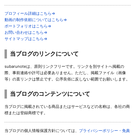
プロフィール詳細はこちら⇒
動画の制作依頼についてはこちら⇒
ポートフォリオはこちら⇒
お問い合わせはこちら⇒
サイトマップはこちら⇒
当ブログのリンクについて
subarunoteは、原則リンクフリーです。リンクを別サイトへ掲載の
際、事前連絡や許可は必要ありません。ただし、掲載ファイル（画像
等）の直リンクは禁止です。公序良俗に反しない範囲でお願いします。
当ブログのコンテンツについて
当ブログに掲載されている商品またはサービスなどの名称は、各社の商
標または登録商標です。
当ブログの個人情報保護方針については、
プライバシーポリシー・免責