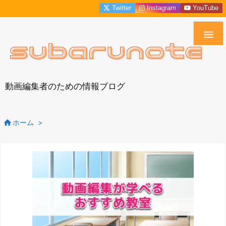
Twitter
Instagram
YouTube

動画編集者のための情報ブログ

ホーム
>