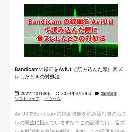
Bandicamの録画をAviUtlで読み込んだ際に音ズ
レしたときの対処法



2021年10月30日
2024年3月26日
動画編集
,
ソフトウェア
,
ノウハウ
AviUtlでBandicamの録画映像を読み込む際の音ズ
レの発生に悩んでいますか？この記事では、音ズ
レを解消する方法を解説します。この記事を読め